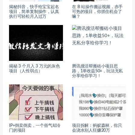
揭秘抖音，快手给宝宝起名
在 B 站操作搬运视频，赤手
项目，简单复制操作，认真
可热的项目，你抓住机会了
执行可轻松月入过万
嘛？
揭秘 3 个月入 3 万元的灰色
腾讯搜活帮搬砖小项目思
项目（人性弱点）
路，1单收益50+，玩法无私
分享给你学习！
IP+倒卖倒卖，一个俗气却冷
项目拆解：蚂蚁森林，你只
门的项目
会浇水别人狂赚20万