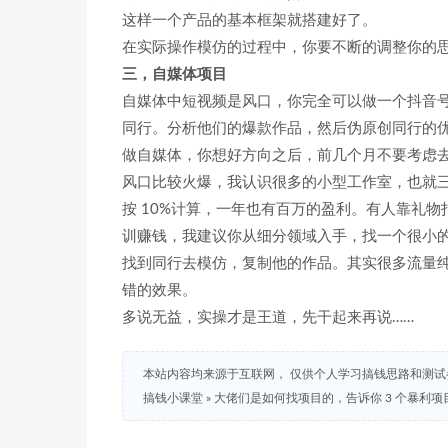
这样一个产品的基本框架就搭建好了。
在实际操作模仿的过程中，你要不断的调整你的
三，自媒体项目
自媒体中短视频是风口，你完全可以做一个抖音号
同行。分析他们的爆款作品，然后伪原创同行的
做自媒体，你想好方向之后，前几个月不要考虑
风口比较火爆，我认识很多的小型工作室，也就
按 10%计算，一年也有百万的盈利。有人靠礼
训赚钱，我建议你从细分领域入手，找一个很小
找到同行去模仿，复制他的作品。其实很多流量
错的效果。
多说无益，实操才是王道，先干起来再说……
本站内容均来源于互联网， 仅供个人学习搞钱思路和测
搞钱小课堂
»
大佬们是如何找项目的，告诉你 3 个暴利项