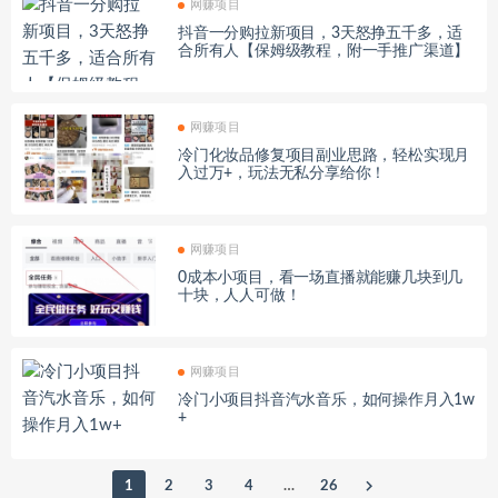
网赚项目
抖音一分购拉新项目，3天怒挣五千多，适
合所有人【保姆级教程，附一手推广渠道】
网赚项目
冷门化妆品修复项目副业思路，轻松实现月
入过万+，玩法无私分享给你！
网赚项目
0成本小项目，看一场直播就能赚几块到几
十块，人人可做！
网赚项目
冷门小项目抖音汽水音乐，如何操作月入1w
+
1
2
3
4
…
26