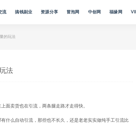
交流
搞钱副业
资源分享
冒泡网
中创网
福缘网
VI
流量的玩法
的玩法
在上面卖货也在引流，两条腿走路才走得快。
哪有什么自动引流，那些也不长久，还是老老实实做纯手工引流比