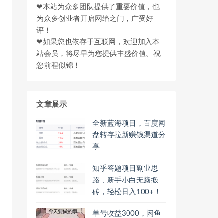
❤本站为众多团队提供了重要价值，也
为众多创业者开启网络之门，广受好
评！
❤如果您也依存于互联网，欢迎加入本
站会员，将尽早为您提供丰盛价值。祝
您前程似锦！
文章展示
全新蓝海项目，百度网
盘转存拉新赚钱渠道分
享
知乎答题项目副业思
路，新手小白无脑搬
砖，轻松日入100+！
单号收益3000，闲鱼