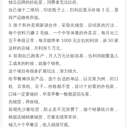
独立品牌的好处是，消费者无法比价。
自己做个二维码，印在瓶子上，扫码后显示价格 3 元，显
得产品物有所值。
3. 挨个和外卖商家谈合作，采取先铺货，后结算的方法，
每个饮料只赚 2 毛钱，一个中等体量的外卖店，每月出三
五千单很正常，每月能带来 1000 元左右的利润，谈 50 家
这样的店铺，月利润 5 万元。
4. 前期自己跑客户，月入万元比较容易，当利润能覆盖人
工成本的时候，就雇个销售。
这个项目有很多扩展玩法，潜力很大。
给早餐摊供应产品，选个合适的单品，以豆浆为例，封口
机、豆浆机、豆子… 价格都不贵，设计个好看的外包装，
口味一定要做好，毕竟早餐一般都是回头客。
先铺货，再收钱。
前期先少量给货，防止卖不完浪费了，做个销量统计表，
根据店铺销量铺货，尽量实现零库存。
铺几十个早餐店，收入就很可观。