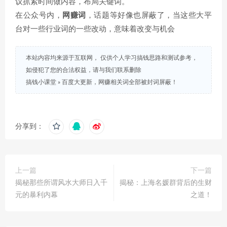
议抓紧时间做内容，布局关键词。
在公众号内，
网赚词
，话题等好像也屏蔽了，当这些大平
台对一些行业词的一些改动，意味着改变与机会
本站内容均来源于互联网， 仅供个人学习搞钱思路和测试参考，
如侵犯了您的合法权益，请与我们联系删除
搞钱小课堂
»
百度大更新，网赚相关词全部被封词屏蔽！
分享到：
上一篇
下一篇
揭秘那些所谓风水大师日入千
揭秘：上海名媛群背后的生财
元的暴利内幕
之道！