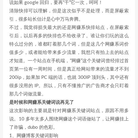
说如果 google 回归，要再“干”它一次，呵呵！
清除快排可以理解，但是这次似乎不是处理，而是屏蔽索
引，很多站长估计是心中万马奔腾。
不过，我觉得损失最大的还是网赚系快排站点，在屏蔽索
引后，以后再多的快排也不给收录了。谁让你们玩的这么
特么过分的，谁都盯着那几个词，但是这几个网赚系词价
值多少，或者能给带来多少流量，我想只有拍上去的站点
才知道。一个站点在手机端，“网赚”这个关键词曾经排过首
页第一位有一周时间，但是真正给网站带来的流量才不到
200ip，如果加 PC 端的话，也就 300IP 顶到头，其中还有
很多没用的 IP。所以，只有不懂推广的广告商才会只盯着
那几个词做流量。
是时候和网赚系关键词说再见了
这次影响的主要就是针对网赚系关键词站点，原因不用多
说。10 多年太多人围绕网赚这个词语做站了，让网赚挂上
了诈骗，dubo 的色彩。
1、网赚博客关键词影响