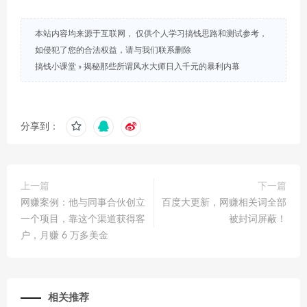
本站内容均来源于互联网， 仅供个人学习搞钱思路和测试参考，
如侵犯了您的合法权益，请与我们联系删除
搞钱小课堂
»
揭秘那些所谓风水大师日入千元的暴利内幕
分享到：
上一篇
下一篇
网赚案例：他与同事合伙创立
百度大更新，网赚相关词全部
一个项目，靠这个渠道获得客
被封词屏蔽！
户，月赚 6 万多美金
相关推荐