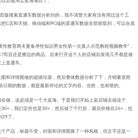
提以后做淘宝蓝海项目了。
网页版搜索直通车数据分析到的，我不清楚大家有没有用过这个工
把C店和天猫、移动端和PC端的直通车数据全部抓取到，可以在底
夜性教育两夫妻备孕性知识男女性第一次真人示范教程视频教学”，
车?而且还是擦边的商品。后来打开这个人的店铺后发现几乎都是做
在上直通车。
主图和详情图做的超级垃圾，然后整体数据分析了下，月销量居然
最新日期的数据，都是最新评论的文字内容。当然，也有喷的。
铺在做，这必须是一个大蓝海。于是我们开始上架店铺去搞这个
0+，我们定价也是30+，然后做了个打折，最后价格在26+，也
29了。
这个产品，标题不变，封面和详情图换了一种风格，但文字还是一