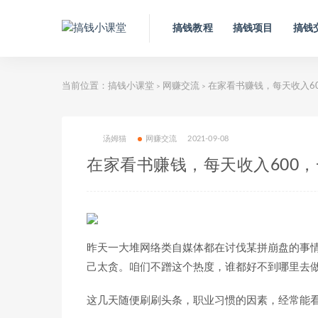
搞钱教程
搞钱项目
搞钱
当前位置：
搞钱小课堂
网赚交流
在家看书赚钱，每天收入6
>
>
汤姆猫
网赚交流
2021-09-08
在家看书赚钱，每天收入600
昨天一大堆网络类自媒体都在讨伐某拼崩盘的事
己太贪。咱们不蹭这个热度，谁都好不到哪里去
这几天随便刷刷头条，职业习惯的因素，经常能