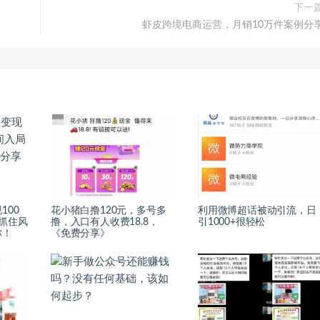
下一
虾皮跨境电商运营，月销10万件案例分
100
花小猪白撸120元，多号多
利用微博超话被动引流，日
抓住风
撸，入口有人收费18.8，
引1000+很轻松
你！
《免费分享》