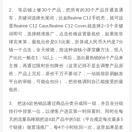
2、 等店铺上够30个产品，把所有的30个产品开通直通
车，关键词选择长尾词，比如Realme C12手机壳，就可设
置Realme C12 Case,Realme C12 Cover,就选择2~3个关键
词即可，选择精准推广，点击价格设置最低价，如果按菲
律宾来算，最低出价是0.5比索，折算成人民币大约是7分
钱一个点击，全天候烧，按这种搞钱小课堂赚方法，投入
产出比一般在1：5以上，一周后，选出最热销的6个产品来
主推，再通过限时折扣降价（这里记得不是去调整产品原
价，产品上完后，原价千万不要动了，一动就很容易触发
平台的审核，可能会扣分），把价格调到自己能接受的最
低价。
3、 把这6款热销品通过商品分类分成同一组，并且在分组
排行中排第一位，以便客户进店第一时间看到。同时在每
天的流量高峰期把这6款产品中的5款（平台规定每次最多5
个链接）做置顶推广，每4个小时轮回一次，这里如果是老