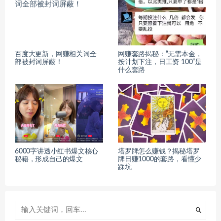
百度大更新，网赚相关词全
网赚套路揭秘：“无需本金，
部被封词屏蔽！
按计划下注，日工资 100”是
什么套路
6000字讲透小红书爆文核心
塔罗牌怎么赚钱？揭秘塔罗
秘籍，形成自己的爆文
牌日赚1000的套路，看懂少
踩坑