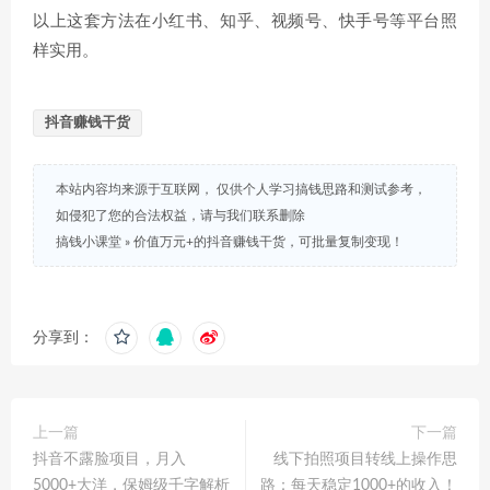
以上这套方法在小红书、知乎、视频号、快手号等平台照
样实用。
抖音赚钱干货
本站内容均来源于互联网， 仅供个人学习搞钱思路和测试参考，
如侵犯了您的合法权益，请与我们联系删除
搞钱小课堂
»
价值万元+的抖音赚钱干货，可批量复制变现！
分享到：
上一篇
下一篇
抖音不露脸项目，月入
线下拍照项目转线上操作思
5000+大洋，保姆级千字解析
路：每天稳定1000+的收入！