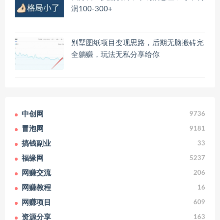
润100-300+
别墅图纸项目变现思路，后期无脑搬砖完
全躺赚，玩法无私分享给你
中创网
9736
冒泡网
9181
搞钱副业
33
福缘网
5237
网赚交流
206
网赚教程
16
网赚项目
609
资源分享
163