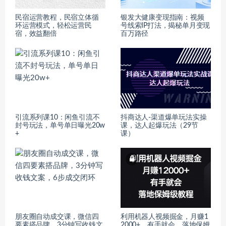
民宿运营教程，民宿立体循
银发大健康变现指南：视频
环运营模式，轻松运营民
号线索IP打法，揭秘单月变现
宿，效益翻倍
百万路径
引流系列课10：闲鱼引流不
抖商达人-渠道爆单玩法实操
封号玩法，单号单日曝光20w
课，达人起爆玩法（29节
+
课）
朋友圈自动成交课，微信四
利用机器人视频掘金，月赚1
要素搭品牌，3分钟写收钱文
2000+，有手就会，落地保姆