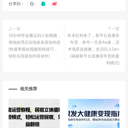
分享到：
上一篇
下一篇
10分钟学会搬运别人短视频，
年末红利来了，新平台直播卖
剪辑处理后实现条条原创内容
年货，单号一天卖4w多，话
(快速掌握短视频剪辑技巧，
术场景直接搬，含泪日入1w+
轻松实现原创内容创作)
(揭秘新平台直播卖年货的盈
利模式)
相关推荐