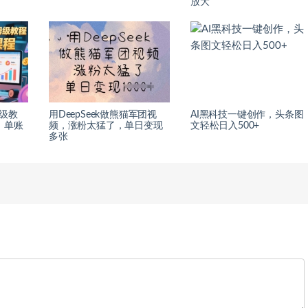
放大
姆级教
用DeepSeek做熊猫军团视
AI黑科技一键创作，头条图
，单账
频，涨粉太猛了，单日变现
文轻松日入500+
多张