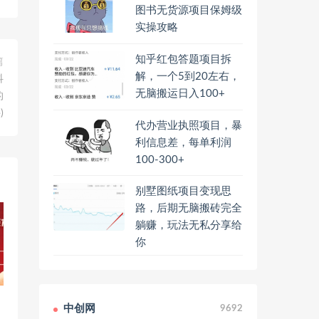
图书无货源项目保姆级
实操攻略
知乎红包答题项目拆
篇
解，一个5到20左右，
抖
无脑搬运日入100+
的
)
代办营业执照项目，暴
利信息差，每单利润
100-300+
别墅图纸项目变现思
路，后期无脑搬砖完全
躺赚，玩法无私分享给
你
力
中创网
9692