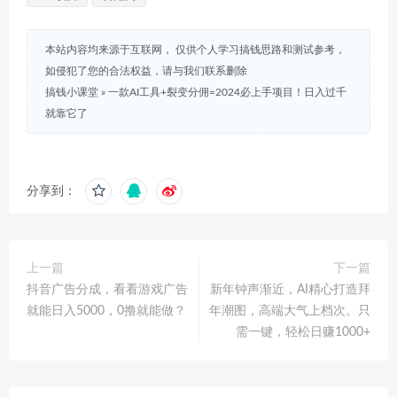
本站内容均来源于互联网， 仅供个人学习搞钱思路和测试参考，
如侵犯了您的合法权益，请与我们联系删除
搞钱小课堂
»
一款AI工具+裂变分佣=2024必上手项目！日入过千
就靠它了
分享到：
上一篇
下一篇
抖音广告分成，看看游戏广告
新年钟声渐近，AI精心打造拜
就能日入5000，0撸就能做？
年潮图，高端大气上档次。只
需一键，轻松日赚1000+