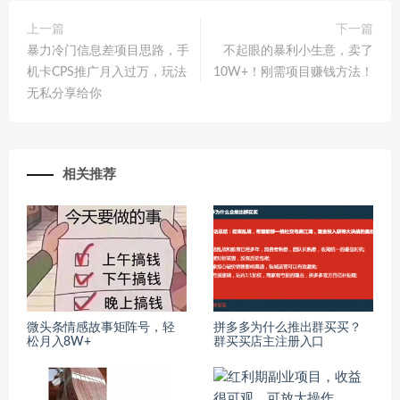
上一篇
下一篇
暴力冷门信息差项目思路，手
不起眼的暴利小生意，卖了
机卡CPS推广月入过万，玩法
10W+！刚需项目赚钱方法！
无私分享给你
相关推荐
微头条情感故事矩阵号，轻
拼多多为什么推出群买买？
松月入8W+
群买买店主注册入口