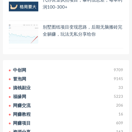
代办营业执照项目，暴利信息差，每单利
润100-300+
别墅图纸项目变现思路，后期无脑搬砖完
全躺赚，玩法无私分享给你
中创网
9709
冒泡网
9145
搞钱副业
33
福缘网
5223
网赚交流
206
网赚教程
16
网赚项目
609