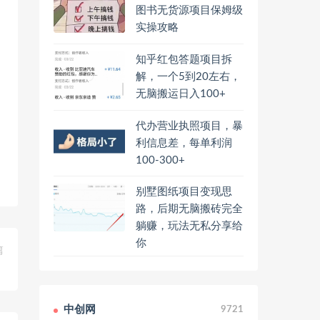
图书无货源项目保姆级
实操攻略
知乎红包答题项目拆
解，一个5到20左右，
无脑搬运日入100+
代办营业执照项目，暴
利信息差，每单利润
100-300+
别墅图纸项目变现思
路，后期无脑搬砖完全
躺赚，玩法无私分享给
你
篇
！
中创网
9721