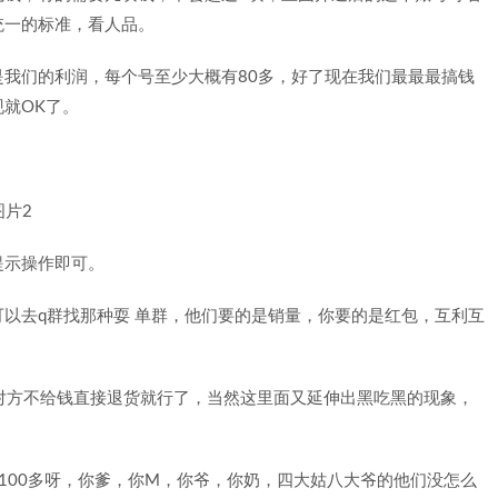
统一的标准，看人品。
我们的利润，每个号至少大概有80多，好了现在我们最最最搞钱
就OK了。
提示操作即可。
以去q群找那种耍 单群，他们要的是销量，你要的是红包，互利互
对方不给钱直接退货就行了，当然这里面又延伸出黑吃黑的现象，
-100多呀，你爹，你M，你爷，你奶，四大姑八大爷的他们没怎么