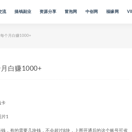
交流
搞钱副业
资源分享
冒泡网
中创网
福缘网
VI
个月白赚1000+
白赚1000+
钱卡
毛钱，有的需要几块钱，不会超过8块，上图开通后的这个账号可省