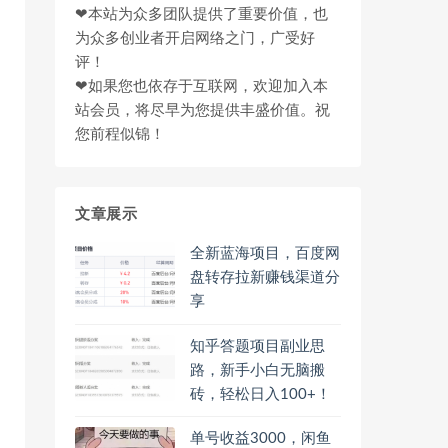
❤本站为众多团队提供了重要价值，也
为众多创业者开启网络之门，广受好
评！
❤如果您也依存于互联网，欢迎加入本
站会员，将尽早为您提供丰盛价值。祝
您前程似锦！
文章展示
全新蓝海项目，百度网
盘转存拉新赚钱渠道分
享
知乎答题项目副业思
路，新手小白无脑搬
砖，轻松日入100+！
单号收益3000，闲鱼