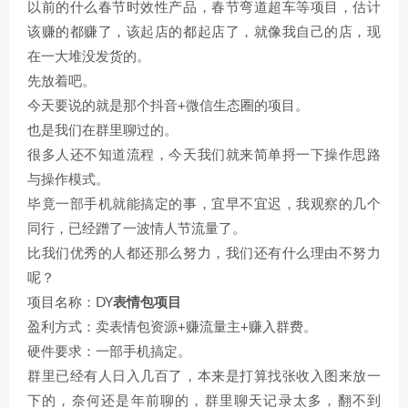
以前的什么春节时效性产品，春节弯道超车等项目，估计
该赚的都赚了，该起店的都起店了，就像我自己的店，现
在一大堆没发货的。
先放着吧。
今天要说的就是那个抖音+微信生态圈的项目。
也是我们在群里聊过的。
很多人还不知道流程，今天我们就来简单捋一下操作思路
与操作模式。
毕竟一部手机就能搞定的事，宜早不宜迟，我观察的几个
同行，已经蹭了一波情人节流量了。
比我们优秀的人都还那么努力，我们还有什么理由不努力
呢？
项目名称：DY
表情包项目
盈利方式：卖表情包资源+赚流量主+赚入群费。
硬件要求：一部手机搞定。
群里已经有人日入几百了，本来是打算找张收入图来放一
下的，奈何还是年前聊的，群里聊天记录太多，翻不到