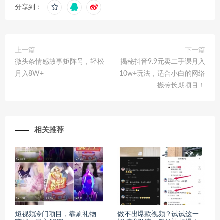
分享到：
上一篇
下一篇
微头条情感故事矩阵号，轻松
揭秘抖音9.9元卖二手课月入
月入8W+
10w+玩法，适合小白的网络
搬砖长期项目！
相关推荐
短视频冷门项目，靠刷礼物
做不出爆款视频？试试这一