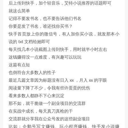
后上传到快手，加个轻音乐，艾特小说推荐的话题即可
就这么简单
记得不要发书名，也不要告诉他们书名
你要是发了书名，谁还找你买书？
快手首页放上你的微信号，有人加你买小说，就发那本小
说的 txt 文档给她即可
每天找几本小说截图上传到快手，用时就半小时左右
这钱赚得没一点难度，有兴趣可以玩玩
这篇有点短
也倒符合大多数人的性子
最近几篇文章因为标题没有日入 xx ，月入 xx 的字眼
阅读量下降了不少，令我有些许蛋蛋的忧伤
看来多数人都静不下心来沉淀
那不如，就干脆做一个副业项目的交流群
在实战中成长，每天真刀真枪的干
交流群就分享我在公众号发的这些副业项目
比如：企鹅号写文赚钱、玩小程序赚钱、快手发小说赚