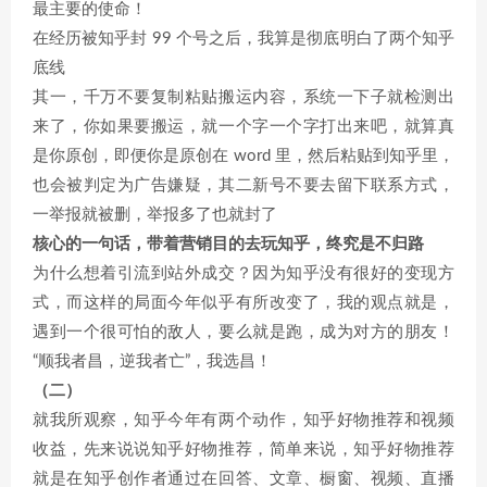
最主要的使命！
在经历被知乎封 99 个号之后，我算是彻底明白了两个知乎
底线
其一，千万不要复制粘贴搬运内容，系统一下子就检测出
来了，你如果要搬运，就一个字一个字打出来吧，就算真
是你原创，即便你是原创在 word 里，然后粘贴到知乎里，
也会被判定为广告嫌疑，其二新号不要去留下联系方式，
一举报就被删，举报多了也就封了
核心的一句话，带着营销目的去玩知乎，终究是不归路
为什么想着引流到站外成交？因为知乎没有很好的变现方
式，而这样的局面今年似乎有所改变了，我的观点就是，
遇到一个很可怕的敌人，要么就是跑，成为对方的朋友！
“顺我者昌，逆我者亡”，我选昌！
（二）
就我所观察，知乎今年有两个动作，知乎好物推荐和视频
收益，先来说说知乎好物推荐，简单来说，知乎好物推荐
就是在知乎创作者通过在回答、文章、橱窗、视频、直播