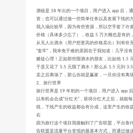
酒链是 18 年出的一个项目，用户进入 app 后
资；也可以通过做一些简单任务以及发展下线的方
我入场比较早，因为有些资源，所以空手套了许多酒
价格（具体多少忘了），收益 5 万大概也是有的
从无人出酒水（用户想更高的价格卖出）到有价
“套牢”，我幸免于难的原因在于我知道：几乎没
赌徒心理！正如那些囤酒水的朋友，比如他 1.5
于是又花了 5.5 元囤了酒水！那么从 1.5 元
卖之后离场了，那么你就是赢家，一旦你没有离
2、旅行世界
旅行世界是 19 年初的一个项目，用户进入 ap
以有机会合成“分红犬”，获得分红犬之后，就能每
线，下线产生的收益都会有分成，这里产生的收益
右
因为旅行这个项目我接触到了广告联盟，平台靠
告联盟是流量平台变现的最基本方式，而通过做