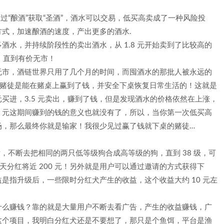
，通过“酿酒”获取“圣酒”，酒水可以交易，低买高卖成了一种风险投
式，加速酿酒的速度，产出更多的酒水.
水，并持续阶段性的卖出酒水，从 1.8 元开始卖到了比较高的
，直到有价无市！
无市，酒链世界只用了几个月的时间，而囤酒水的那批人被永远的
有赌徒是能在赌桌上赢到了钱，并安全下桌恢复日常生活的！这就是
 元买进，3.5 元卖出，赚到了钱，但是发现酒水的价格依然在上涨，
到 3.5 元这期间赚到的钱的意义也就没有了，所以，当你第一次低买高
场，那么最终你就是输家！我很少见过赢了钱就下桌的赌徒…
p 后，不断去把相同的两只低等级狗合成高等级的狗，直到 38 级，可
天分红将近 200 元！另外就是用户可以通过邀请的方式获得下
是指升级后，一些限时分红犬产生的收益，这个收益大约 10 元左
什么赚钱？靠的就是大量用户不断去看广告，产生的收益赚钱，广
这个项目，我明白分红犬还是不要想了，那只是个鱼饵，平台是渔