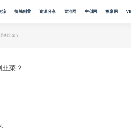
交流
搞钱副业
资源分享
冒泡网
中创网
福缘网
VI
还是割韭菜？
割韭菜？