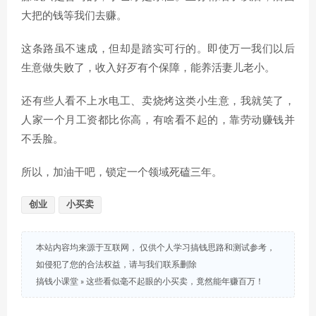
大把的钱等我们去赚。
这条路虽不速成，但却是踏实可行的。即使万一我们以后
生意做失败了，收入好歹有个保障，能养活妻儿老小。
还有些人看不上水电工、卖烧烤这类小生意，我就笑了，
人家一个月工资都比你高，有啥看不起的，靠劳动赚钱并
不丢脸。
所以，加油干吧，锁定一个领域死磕三年。
创业
小买卖
本站内容均来源于互联网， 仅供个人学习搞钱思路和测试参考，
如侵犯了您的合法权益，请与我们联系删除
搞钱小课堂
»
这些看似毫不起眼的小买卖，竟然能年赚百万！