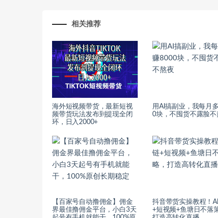
相关推荐
海外短视频带货，最新短视
用AI搞副业，我每月多
频带货玩法发布到提现全闭
0块，不囤货不露脸不
环，日入2000+
【百家号自动撸佣金】佣金
抖音带货实操教程！A
界最佳撸佣金平台，小白3天
+短视频+鱼塘日不落
起号有手机就能干，100%原
打造高转化直播