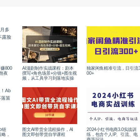
赚800
AI漫剧制作实战课程：剧本
独家闲鱼精准引流，日引流
熬夜
撰写+角色场景+分镜+图生视
00+
频，从工具学习到落地实操
b链
图文AI带货全流程操作，AI
2024小红书电商3.0实战训
策略，
图文即创带货自学课程
练，包含个人IP、引流、电
商等玩法