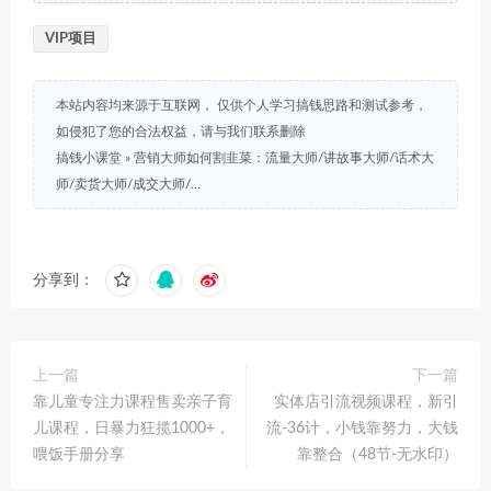
VIP项目
本站内容均来源于互联网， 仅供个人学习搞钱思路和测试参考，
如侵犯了您的合法权益，请与我们联系删除
搞钱小课堂
»
营销大师如何割韭菜：流量大师/讲故事大师/话术大
师/卖货大师/成交大师/…
分享到：
上一篇
下一篇
靠儿童专注力课程售卖亲子育
实体店引流视频课程，新引
儿课程，日暴力狂揽1000+，
流-36计，小钱靠努力，大钱
喂饭手册分享
靠整合（48节-无水印）