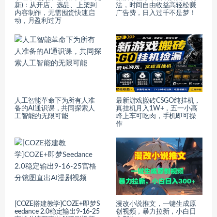
新)：从开店、选品、上架到
法，时间自由收益高轻松赚
内容制作，无需囤货快速启
广告费，日入过千不是梦！
动，月盈利过万
人工智能革命下为所有人准
最新游戏搬砖CSGO纯挂机，
备的AI通识课，共同探索人
真挂机月入1W+，五一小高
工智能的无限可能
峰上车可吃肉，手机即可操
作
[COZE搭建教学]COZE+即梦S
漫改小说推文，一键生成原
eedance 2.0稳定输出9-16-25
创视频，暴力拉新，小白日