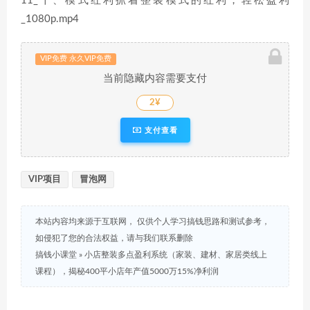
11_十、模式红利抓着整装模式的红利，轻松盈利
_1080p.mp4
VIP免费 永久VIP免费
当前隐藏内容需要支付
2¥
支付查看
VIP项目
冒泡网
本站内容均来源于互联网， 仅供个人学习搞钱思路和测试参考，
如侵犯了您的合法权益，请与我们联系删除
搞钱小课堂
»
小店整装多点盈利系统（家装、建材、家居类线上
课程），揭秘400平小店年产值5000万15%净利润