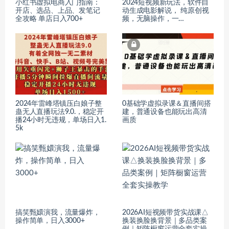
小红书虚拟电商入门指南：
2024短视频新玩法，软件自
开店、选品、上品、发笔记
动生成电影解说， 纯原创视
全攻略 单店日入700+
频，无脑操作，一…
2024年雷峰塔镇压白娘子整
0基础学虚拟录课＆直播间搭
蛊无人直播玩法9.0.，稳定开
建，普通设备也能玩出高清
播24小时无违规，单场日入1.
画质
5k
搞笑甄嬛演我，流量爆炸，
2026AI短视频带货实战课△
操作简单，日入3000+
换装换脸换背景｜多品类案
例｜矩阵橱窗运营全套实操