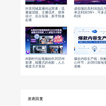
抖音同城直播间运营课：流
虚拟项目高利润选品
量破层级、主播话术、团单
单店利润1W+，可多
设计、后台实操，新手快速
利润
起量
AI新时代短视频创作2025年
爆款内容生产线：拆解
新课，​颠覆式的创新，人人
心环节，从0到1落地
都是天才策划
攻略
发表回复