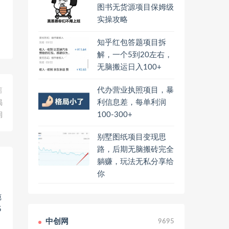
图书无货源项目保姆级
实操攻略
知乎红包答题项目拆
解，一个5到20左右，
无脑搬运日入100+
代办营业执照项目，暴
篇
利信息差，每单利润
揭
100-300+
润
别墅图纸项目变现思
路，后期无脑搬砖完全
躺赚，玩法无私分享给
你
中创网
9695