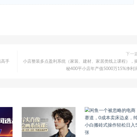
下一
辑高手
小店整装多点盈利系统（家装、建材、家居类线上课程），
秘400平小店年产值5000万15%净利