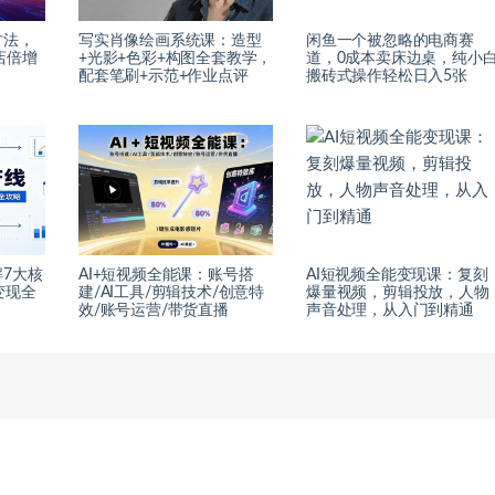
方法，
写实肖像绘画系统课：造型
闲鱼一个被忽略的电商赛
店倍增
+光影+色彩+构图全套教学，
道，0成本卖床边桌，纯小
配套笔刷+示范+作业点评
搬砖式操作轻松日入5张
7大核
AI+短视频全能课：账号搭
AI短视频全能变现课：复刻
变现全
建/AI工具/剪辑技术/创意特
爆量视频，剪辑投放，人物
效/账号运营/带货直播
声音处理，从入门到精通