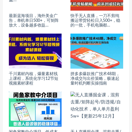
最新蓝海项目，海外美金广
快手无人直播，一刀不剪纯
告，单机单日500+，可矩阵
搬运带货轻松日入500+，稳
放大，设备越多收益…
的一批，手机电脑都…
千川素材内核，爆量素材线
拼多多爆款推广技术48期，
上课程，系统化学习12节短
净成交与出价策略，极速起
视频素材课程
量时机判断实操指南