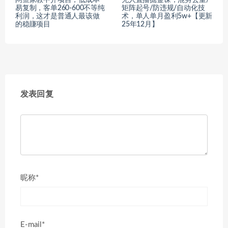
闲鱼家教中介项目，低成本
无人直播掘金课，混剪去重/
易复制，客单260-600不等纯
矩阵起号/防违规/自动化技
利润，这才是普通人最该做
术，单人单月盈利5w+【更新
的稳賺项目
25年12月】
发表回复
昵称*
E-mail*