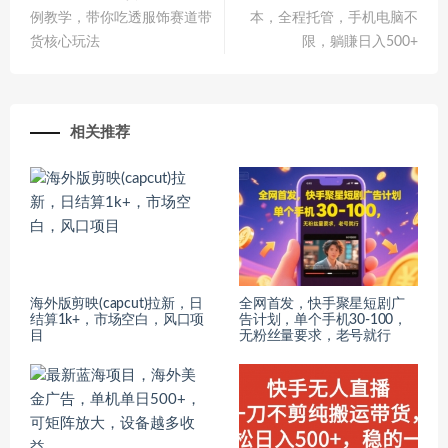
例教学，带你吃透服饰赛道带
本，全程托管，手机电脑不
货核心玩法
限，躺賺日入500+
相关推荐
海外版剪映(capcut)拉新，日
全网首发，快手聚星短剧广
结算1k+，市场空白，风口项
告计划，单个手机30-100，
目
无粉丝量要求，老号就行