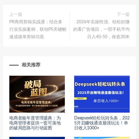
上一篇
下一篇
PR商用剪辑实战课：结合多
2026年实操性强、轻松好賺
行业实操案例，联动PS关键帧
的看广告项目，一部手机平均
速成接单剪辑功底
日入40-50，保底30米
相关推荐
电商老板年度管理盛典：为
Deepseek轻松玩转头条，202
电商管理者提供一套可落地
5开启赚钱通道最强玩法！单
的破局思路与行动蓝图
日收入1000+