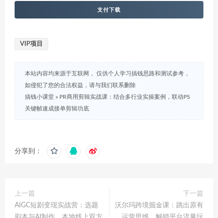
支付下载
VIP项目
本站内容均来源于互联网， 仅供个人学习搞钱思路和测试参考，
如侵犯了您的合法权益，请与我们联系删除
搞钱小课堂
»
PR商用剪辑实战课：结合多行业实操案例，联动PS
关键帧速成接单剪辑功底
分享到：
上一篇
下一篇
AIGC短剧变现实战营：选题
沃尔玛跨境掘金课：跳出原有
剧本与AI制作，本地线上双方
运营思维，解锁平台流量玩