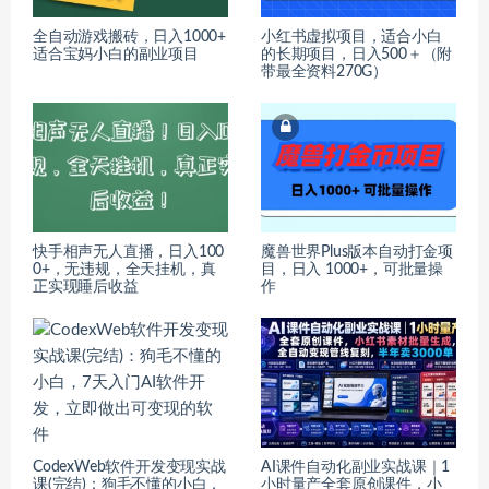
全自动游戏搬砖，日入1000+
小红书虚拟项目，适合小白
适合宝妈小白的副业项目
的长期项目，日入500＋（附
带最全资料270G）
快手相声无人直播，日入100
魔兽世界Plus版本自动打金项
0+，无违规，全天挂机，真
目，日入 1000+，可批量操
正实现睡后收益
作
CodexWeb软件开发变现实战
AI课件自动化副业实战课｜1
课(完结)：狗毛不懂的小白，
小时量产全套原创课件，小