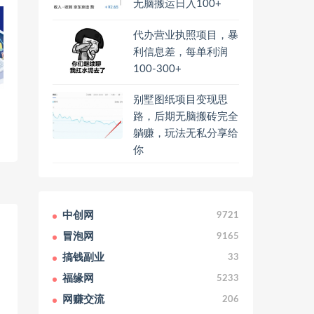
无脑搬运日入100+
代办营业执照项目，暴
利信息差，每单利润
100-300+
别墅图纸项目变现思
路，后期无脑搬砖完全
躺赚，玩法无私分享给
你
中创网
9721
冒泡网
9165
搞钱副业
33
福缘网
5233
网赚交流
206