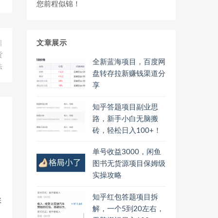
您前程似锦！
文章展示
篇
货
全新蓝海项目，百度网
法
盘转存拉新赚钱渠道分
享
知乎答题项目副业思
路，新手小白无脑搬
砖，轻松日入100+！
单号收益3000，闲鱼
图书无货源项目保姆级
实操攻略
知乎红包答题项目拆
张
解，一个5到20左右，