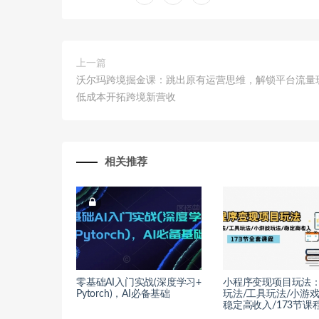
上一篇
沃尔玛跨境掘金课：跳出原有运营思维，解锁平台流量
低成本开拓跨境新营收
相关推荐
零基础AI入门实战(深度学习+
小程序变现项目玩法
Pytorch)，AI必备基础
玩法/工具玩法/小游戏
稳定高收入/173节课