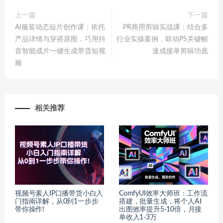
上一篇
下一篇
AI服装动态短片创作课：依托
PR商用剪辑实战课：结合多
产品详情与穿搭原图，巧用抖
行业实操案例，联动PS关键帧
音智能成片一键生成带货短视
速成接单剪辑功底
频
相关推荐
视频号素人IP口播带货小白入
ComfyUI效率大师班：工作流
门指南详解，从0到1一步步
搭建，批量生成，将个人AI
带你操作!
出图效率提升5-10倍，月接
单收入1-3万