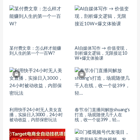
​某付费文章：怎‮样么‬才能赚‮
AI自媒体写作 → 价值变现，
人到‬生的第‮个一‬一百W?
剖析爆文逻辑，无限接近10
W+爆文体验课
利用快手24小时无人美女直
春节冷门直播间解放shuang’s
播，实操日入3000，24小时
打造，场观随便几千人在
被动收益，内部保密玩法
线，收一个徒399，轻…