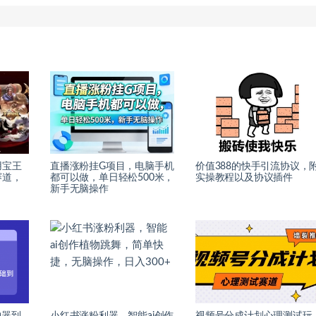
用宝王
直播涨粉挂G项目，电脑手机
价值388的快手引流协议，
赛道，
都可以做，单日轻松500米，
实操教程以及协议插件
新手无脑操作
神器到
小红书涨粉利器，智能ai创作
视频号分成计划心理测试玩