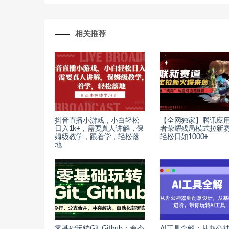
相关推荐
抖音直播小游戏，小白轻松
【全网独家】腾讯应
日入1k+，需要真人讲解，保
者荣耀残局模式拉新
姆级教学，跟着学，轻松落
轻松日如1000+
地
零基础玩转Git_Github：命令
AI工具全解：从办公