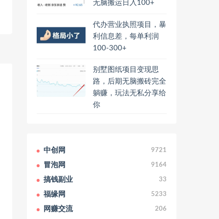
无脑搬运日入100+
代办营业执照项目，暴
利信息差，每单利润
100-300+
别墅图纸项目变现思
路，后期无脑搬砖完全
躺赚，玩法无私分享给
你
中创网
9721
冒泡网
9164
搞钱副业
33
福缘网
5233
网赚交流
206