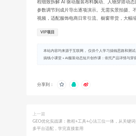
程细致拆解 AI 驱动服装布料飘动、人物穿搭
参数调节到成片导出逐项演示。无需实景拍摄、
视频，适配服饰电商日常引流、橱窗带货，大幅
VIP项目
本站内容均来源于互联网， 仅供个人学习搞钱思路和测
搞钱小课堂
»
AI服装动态短片创作课：依托产品详情与穿
分享到：
上一篇
GEO优化实战课：教程+工具+心法三位一体，从关键
多平台适配，学完直接套用