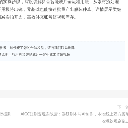
动态的实操步骤，深度讲解抖音智能成片全流程用法，从素材预处理、
不用模特出镜，零基础也能快速批量产出服装种草、详情展示类短
缩减实拍开支，高效补充账号短视频库存。
试参考，如侵犯了您的合法权益，请与我们联系删除
搭原图，巧用抖音智能成片一键生成带货短视频
下一
词挖掘到
AIGC短剧变现实战营：选题剧本与AI制作，本地线上双方案
地爆款短剧副