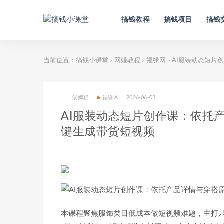
搞钱教程
搞钱项目
搞钱
当前位置：
搞钱小课堂
网赚教程
福缘网
AI服装动态短片
>
>
>
汤姆猫
福缘网
2026-06-03
AI服装动态短片创作课：依托
键生成带货短视频
本课程聚焦服饰类目低成本做短视频难题，主打只