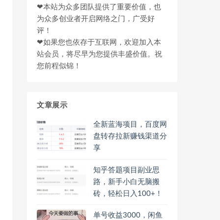
❤本站为众多团队提供了重要价值，也
为众多创业者开启网络之门，广受好
评！
❤如果您也依存于互联网，欢迎加入本
站会员，将尽早为您提供丰盛价值。祝
您前程似锦！
文章展示
全新蓝海项目，百度网
盘转存拉新赚钱渠道分
享
知乎答题项目副业思
路，新手小白无脑搬
砖，轻松日入100+！
单号收益3000，闲鱼