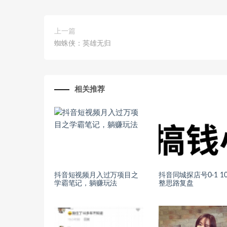
上一篇
蜘蛛侠：英雄无归
相关推荐
抖音短视频月入过万项目之
抖音同城探店号0-1 10
学霸笔记，躺赚玩法
整思路复盘