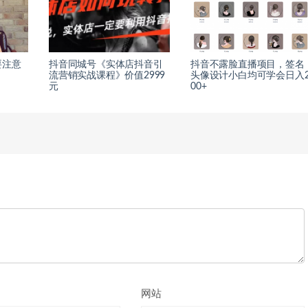
要注意
抖音同城号《实体店抖音引
抖音不露脸直播项目，签名
流营销实战课程》价值2999
头像设计小白均可学会日入
元
00+
网站