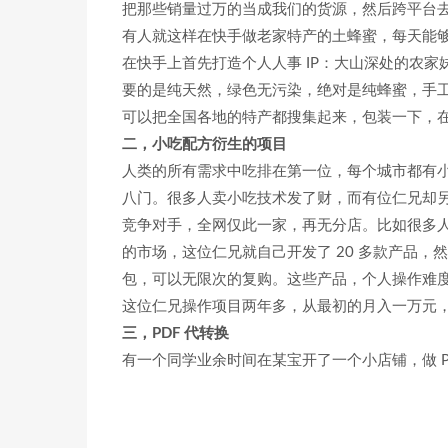
把那些销量过万的当成我们的货源，然后跨平台
有人就这样在快手做老家特产的土蜂蜜，每天能
在快手上首先打造个人人事 IP：大山深处的农
要的是纯天然，绿色无污染，绝对是纯蜂蜜，手
可以把全国各地的特产都搜集起来，包装一下，
二，小吃配方衍生的项目
人类的所有需求中吃排在第一位，每个城市都有
八门。很多人卖小吃技术发了财，而有位仁兄却
竞争对手，全网仅此一家，再无分店。比如很多
的市场，这位仁兄就自己开发了 20 多款产品
包，可以无限次的复购。这些产品，个人操作难
这位仁兄操作项目两年多，从最初的月入一万元，到现
三，PDF 代转换
有一个同学业余时间在某宝开了一个小店铺，做 P