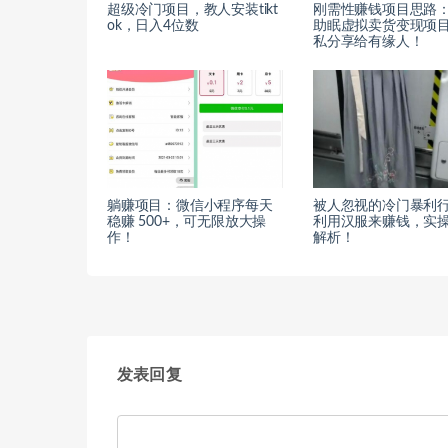
超级冷门项目，教人安装tikt
刚需性赚钱项目思路
ok，日入4位数
助眠虚拟卖货变现项
私分享给有缘人！
躺赚项目：微信小程序每天
被人忽视的冷门暴利
稳赚 500+，可无限放大操
利用汉服来赚钱，实
作！
解析！
发表回复