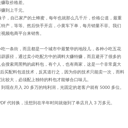
去赚取价格差。
够赚到上千元。
家妹子，自己家产的土蜂蜜，每年也就那么几千斤，价格公道，最重
工特产，等等。然后快手开店，小黄车下单，每月销量不菲。我们
在视频电商平台来销售。
小吃一条街，而且都是一个城市中最繁华的地段儿，各种小吃五花
另辟蹊径，通过卖小吃配方中的调料大赚特赚，而且避开了很多的
人会搜索周黑鸭的卤料包，有个人，也有商家，这是一个非常庞大
，然后买配料包送技术，反其道行之，因为你的技术只能卖一次，而料
度比较大，必须配上独特的料包才能够合口味儿。
在月入 20 多万的纯利润，光固定的老客户就有 5000 多位。
DF 代转换，没想到在半年时间就做到了单店月入 3 万多元。