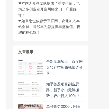
❤本站为众多团队提供了重要价值，也
为众多创业者开启网络之门，广受好
评！
❤如果您也依存于互联网，欢迎加入本
站会员，将尽早为您提供丰盛价值。祝
您前程似锦！
文章展示
全新蓝海项目，百度网
盘转存拉新赚钱渠道分
享
知乎答题项目副业思
路，新手小白无脑搬
砖，轻松日入100+！
单号收益3000，闲鱼