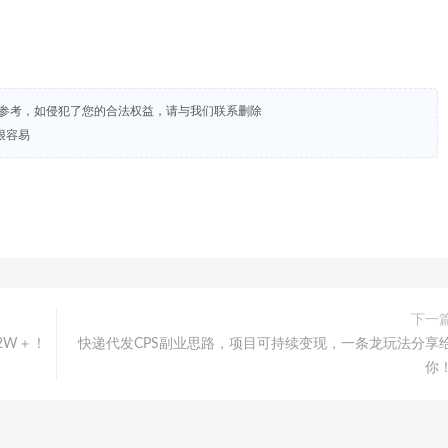
试参考，如侵犯了您的合法权益，请与我们联系删除
很容易
下一
2W＋！
快递代发CPS副业思路，项目可持续变现，一条龙玩法分享
你