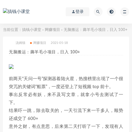
登录
当前位置：
搞钱小课堂
网赚项目
无脑搬运：薅羊毛小项目，日入 100+
>
>
汤姆猫
网赚项目
2021-05-18
无脑搬运：薅羊毛小项目，日入 100+
前两天“天问一号”探测器着陆火星，热搜榜里出现了一个很
突兀的关键词“船票”，一度还登上了短视频 top 前十。
事出反常必有妖，来不及写文章，就拿小号去测试了一
下。
结果吓一跳，除去取关的，一天引流下来一千多人，顺势
还成交了 600+
意外之财，有点意思，后来第二天打听了一下，发现有人