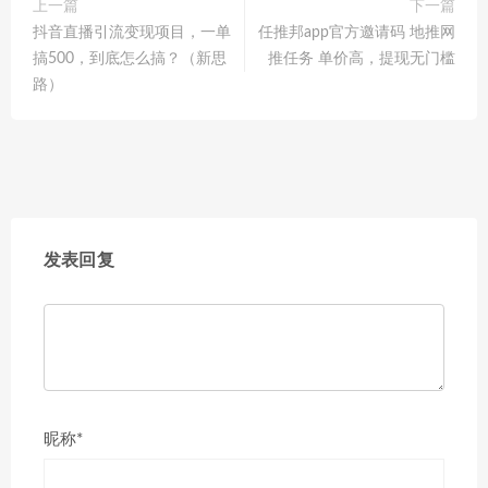
上一篇
下一篇
抖音直播引流变现项目，一单
任推邦app官方邀请码 地推网
搞500，到底怎么搞？（新思
推任务 单价高，提现无门槛
路）
发表回复
昵称*