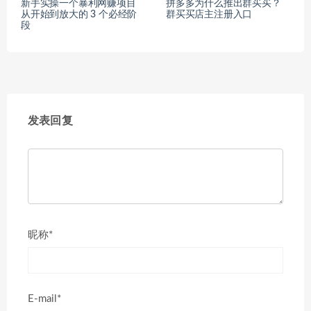
新手实操一个暴利网赚项目
拼多多为什么推出群买买？
从开始到放大的 3 个必经阶
群买买店主注册入口
段
发表回复
昵称*
E-mail*