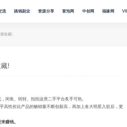
交流
搞钱副业
资源分享
冒泡网
中创网
福缘网
VI
紧收藏!
藏!
代，闲鱼、转转、拍拍这类二手平台炙手可热。
二手高性价比产品的畅销量不断创新高，再加上各大明星入驻后，更
货来赚钱。