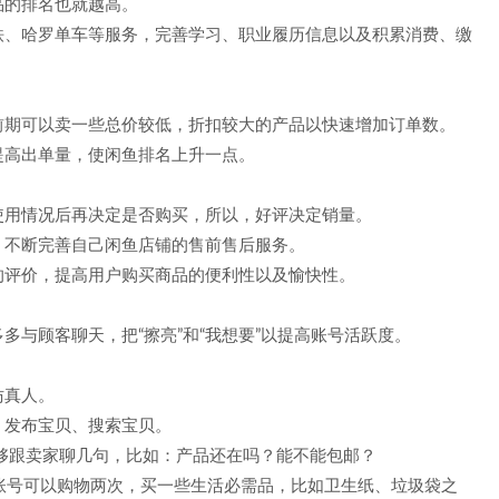
品的排名也就越高。
铁、哈罗单车等服务，完善学习、职业履历信息以及积累消费、缴
前期可以卖一些总价较低，折扣较大的产品以快速增加订单数。
提高出单量，使闲鱼排名上升一点。
使用情况后再决定是否购买，所以，好评决定销量。
，不断完善自己闲鱼店铺的售前售后服务。
的评价，提高用户购买商品的便利性以及愉快性。
多与顾客聊天，把“擦亮”和“我想要”以提高账号活跃度。
仿真人。
、发布宝贝、搜索宝贝。
好能够跟卖家聊几句，比如：产品还在吗？能不能包邮？
新账号可以购物两次，买一些生活必需品，比如卫生纸、垃圾袋之