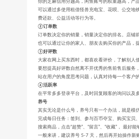
你的芝麻信用分越高，闲鱼账号的权重越高，产
可以通过多使用租借怪兽充电宝、花呗、公交地
费还款、公益活动等行为等。
②订单数
订单数决定你的销量，销量决定你的排名。店铺
也可以通过让你的家人、朋友去购买你的产品，
③好评数
大家在网上买东西时，都喜欢看评价，了解别人
要想提高好评数自然离不开优秀的售前售后服务
站在用户的角度思考问题，认真对待每一个客户
④活跃率
在平常多多登录平台，及时回复顾客的询问以及多
养号
其实无论是什么号，养号只有一个办法，就是模
完成每日任务：签到、参与百币夺宝、购买宝贝
搜索商品，点击“超赞”、“留言”、“收藏”， 最
一般来讲，建议养号 5-7 天，然后再开始操作