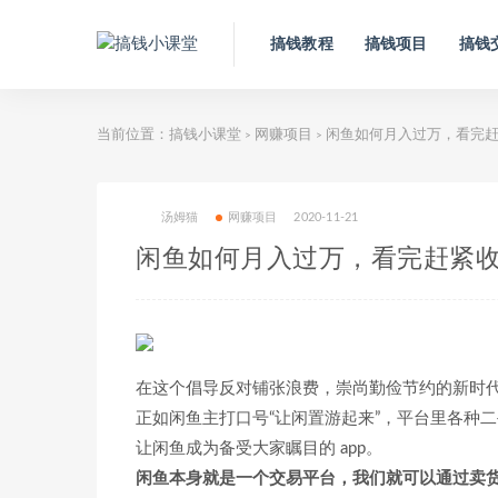
搞钱教程
搞钱项目
搞钱
当前位置：
搞钱小课堂
网赚项目
闲鱼如何月入过万，看完赶
>
>
汤姆猫
网赚项目
2020-11-21
闲鱼如何月入过万，看完赶紧收
在这个倡导反对铺张浪费，崇尚勤俭节约的新时
正如闲鱼主打口号“让闲置游起来”，平台里各种
让闲鱼成为备受大家瞩目的 app。
闲鱼本身就是一个交易平台，我们就可以通过卖