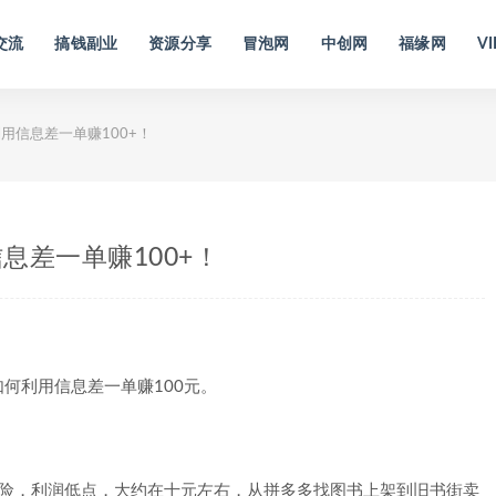
交流
搞钱副业
资源分享
冒泡网
中创网
福缘网
VI
用信息差一单赚100+！
息差一单赚100+！
何利用信息差一单赚100元。
风险，利润低点，大约在十元左右，从拼多多找图书上架到旧书街卖