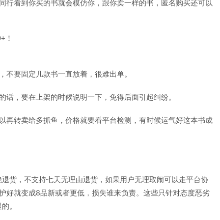
被同行看到你买的书就会模仿你，跟你卖一样的书，匿名购买还可以
籍，不要固定几款书一直放着，很难出单。
迹的话，要在上架的时候说明一下，免得后面引起纠纷。
可以再转卖给多抓鱼，价格就要看平台检测，有时候运气好这本书成
绝退货，不支持七天无理由退货，如果用户无理取闹可以走平台协
护好就变成8品新或者更低，损失谁来负责。这些只针对态度恶劣
退的。