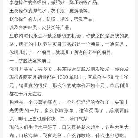
李总操作的痛经贴，减肥贴，降压贴等产品。
王总操作的脚气水，灰甲液，皮癣液等。
赵总操作的去屑，防脱，增发，密发产品。
以及各种癣类，皮肤类等产品。
互联网时代永远不缺乏赚钱的机会，你缺乏的是赚钱的思
路，所有的中医养生项目其实都是一个项目，一通百通，
你玩儿转了一个项目，就玩儿了所有的养生的项目。
一，防脱洗发水项目
你打开某宝，某多多，某东搜索防脱发增发密发，你会发
现很多商家月销量都在 1000 单以上，客单价在 98 元 128
元，销量真的很猛，那么它的成本价不如十元，单店利润
都在十万元左右。
脱发是一个显著的痛点，一个年纪轻轻的女孩子，头顶上
光秃秃的一片，多么影响形象，这谁受得了，必须要解
决，哪怕上当也要解决。二，清口气茶
现代人们生活水平好了，口味真是越来越重，各种大鱼大
肉，山珍海味，飞禽走兽，什么都敢吃，什么也都想吃。