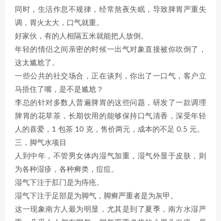
同时，生活作息不规律，经常熬夜失眠，导致脾胃严重失
调，胃火太大，口气就重。
好家伙，有的人相隔五米就能把人放倒。
年轻的情侣之间亲密的时候一出气对象直接被你吹倒了，
这太尴尬了。
一些公共的社交场合，正在谈判，你出了一口气，客户立
马捂住了嘴，是不是尴尬？
李总的针对多数人普遍脾胃的这些问题，研发了一款调理
脾胃的花草茶，长期饮用的能够保持口气清香，深受年轻
人的喜爱，1 包茶 10 克，售价两元，成本的不足 0.5 元。
三，脚气水项目
人到中年，不管男女体内湿气加重，湿气外显于皮肤，则
为各种湿疹，各种癣类，痘痘。
湿气下注于肛门是为痔疮。
湿气下注于足部是为脚气，脚癣严重者是为灰甲。
这一现象南方人最为明显，尤其是到了夏季，南方水湿严