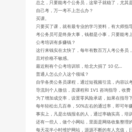
总之，只要能考个公务员，这辈子就稳了，尤其
自己考，万一考不上怎么办？
买课。
只要买了课，就有最专业的学习资料，有大师指
考公务员可是终身大事，钱都是小事，只要能考
公考培训有多赚钱？
这行来钱实在太快了，每年有数百万人考公务员
且对价格不敏感。
最近刚有个公考培训班，给北大捐了 10 亿…
普通人怎么介入这个领域？
自学各类公务员课程，通过短视频引流，内容以
导流到个人微信，卖课程和 1V1 咨询指导，收费 6
为了增加成交率，设置零风险承诺，如果在指导下没
每年轻松出几百单，50%左右的通过率，即可年
事实上，凡是出钱报名的人，通过率确实高，培
还有一些人，做个小网站，里面是网络收集整理的公
每天花半小时维护网站，源源不断的有人充值，