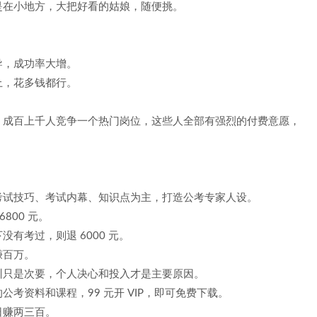
是在小地方，大把好看的姑娘，随便挑。
导，成功率大增。
上，花多钱都行。
，成百上千人竞争一个热门岗位，这些人全部有强烈的付费意愿，
考试技巧、考试内幕、知识点为主，打造公考专家人设。
800 元。
有考过，则退 6000 元。
赚百万。
训只是次要，个人决心和投入才是主要原因。
考资料和课程，99 元开 VIP，即可免费下载。
日赚两三百。