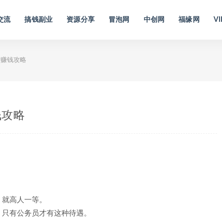
交流
搞钱副业
资源分享
冒泡网
中创网
福缘网
VI
考赚钱攻略
钱攻略
，就高人一等。
，只有公务员才有这种待遇。