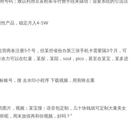
备用号码；难以利用豆荚粉条等付费手段来撬动；需要系统的引流话
性产品，稳定月入4-5W
运营商各注册5个号，但某些省份办第三张手机卡需要隔3个月，可
力可以在红薯，某探，某陌，soul，pico，甚至在某宝，某多进
标账号，搜 去水印小程序 下载视频，用剪映去重
生活图片，视频；某宝搜：语音包定制，几十块钱就可定制大量美女
加班呢，周末放假再和你视频，好吗？”