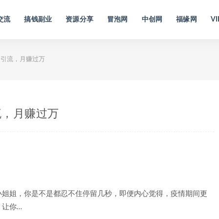
交流
搞钱副业
资源分享
冒泡网
中创网
福缘网
VI
引流，月赚过万
流，月赚过万
小姐姐，你是不是都忍不住停留几秒，即便内心觉得，疫情期间更
，让你…