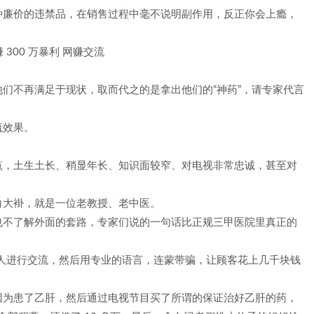
种廉价的违禁品，在销售过程中毫不说明副作用，反正你会上瘾，
们不再满足于现状，取而代之的是拿出他们的“神药”，请专家代言
流效果。
。
点，土生土长、稍显年长、知识面较窄、对电视非常忠诚，甚至对
白大褂，就是一位老教授、老中医。
也不了解外面的套路，专家们说的一句话比正规三甲医院里真正的
和病人进行交流，然后用专业的语言，连蒙带骗，让顾客花上几千块钱
因为患了乙肝，然后通过电视节目买了所谓的保证治好乙肝的药，