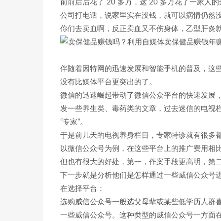
前前后后花了 20 多万，这 20 多万花了一家
公司打电话，说家里实在没钱，就可以病情仍然没
你们去卖血啊，反正卖血又不伤身体，乙型肝炎
伴随着因特网的迅速发展和智能手机的普及，这
没有比媒体平台更突出的了。
微信的迅速崛起带动了微信公众平台的快速发展
发一些养生类、毒药类的文章，过去迷信的电视
“专家”。
于是前几天的电视养身栏目，专家特诊就有很多
以微信公众号为例，在这些平台上的推广费用相
但也有很大的好处，第一，作案手段更高明，第
下一步就是分析他们是怎样通过一些威信公众号
在选择平台：
选购威信公众号一般选父母辈或某些低学历人群
一些威信公众号。这种类型的威信公众号一方面