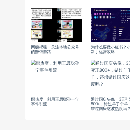
网赚揭秘：关注本地公众号
为什么要做小红书？
的赚钱套路
新手运营攻略
蹭热度，利用王思聪孙一宁
通过国庆头像，3天引
事件引流
800+，错过羊了个羊
错过国庆这波热度吗