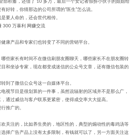
人的全部积蓄，还借了 10 多万，最后一个女记者假扮小伙子的姐姐给
有好转，你猜那边的公司所谓的“医生”怎么说。
就是要人命的，还会世代相传。
些健康产品和专家们也转变了不同的营销平台。
，哪些家长有时间不在微信刷朋友圈聊天，哪些家长不在朋友圈转
栏目和坐诊专家，现在都变成迷信的公众号文章，还有微信包装的
都转到了微信公众号这一自媒体平台。
比电视节目是很划算的一件事，虽然说辐射的区域并不是那么广，
二，通过威信与客户联系更紧密，使得成交率大大提高。
进行推广的。
喜欢关注的，比如养生类的，地区性的，典型的煽动性的毒鸡汤等
在选择广告产品上没有太多限制，有钱就可以了，另一方面关注这