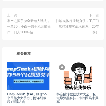
上一篇
下一篇
率土之滨手游全新懒人玩法，
打响实体行业翻身仗，工厂门
一单30，小白一部手机无脑操
店精准获客战术体系（20节
作，日入3000+轻…
课）
相关推荐
DeepSeek+即梦AI，制作56
抖音跳转微信技术大全，私
个民族少女手办，附详细教
域导流黑科技—卡片圆码小风
程+变现方向
车