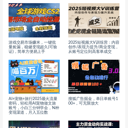
游戏交易市场赚米，一键批
2025短视频大V训练营：内容
量捡漏，稳健变现超久(可验
创作/表现力提升/商业变现，
证)，简单方便易上手
从账号定位到高客单成交
AI+宠物+旅行2025最火流量
搜狐广告掘金，单日单账号1
密码，轻松用AI宠物做文旅
00+，可无限放大
账号，小白三分钟学会，N种
变现渠道，月入五位数