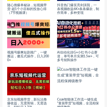
随心推爆单秘诀，短视频带
抖音热门爆笑亮剑演我，一
货-超1个小目标的投放心得
条视频收益6K+条条爆款，制
（7节视频课）
作简单，多种变现
视频号爆爽短剧推广，一键
AI自动化挂G+小红书小众赛
搬运，傻瓜式操作，日入200
道，单号单月实测1.5w+，可
0+
多号矩阵操作
京东短视频带货，新玩法撸
Coze智能体工作流一键生成
爆收益，无需剪辑，无需选
“童装带货“短视频，全流程保