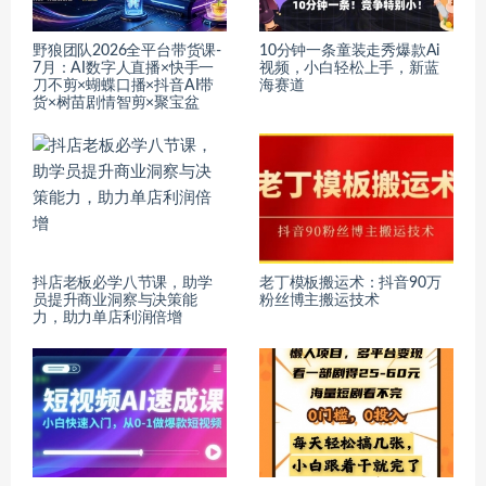
野狼团队2026全平台带货课-
10分钟一条童装走秀爆款Ai
7月：AI数字人直播×快手一
视频，小白轻松上手，新蓝
刀不剪×蝴蝶口播×抖音AI带
海赛道
货×树苗剧情智剪×聚宝盆
抖店老板必学八节课，助学
老丁模板搬运术：抖音90万
员提升商业洞察与决策能
粉丝博主搬运技术
力，助力单店利润倍增