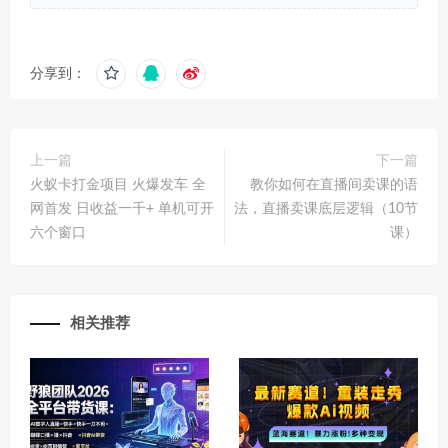
分享到：
上一篇
下一篇
火蚁卡打金项目 火爆发车 全
教你如何在直播间卖课的语
网首发 日收益一千+ 单机可开
法，直播卖课底层逻辑（10节
六个窗口
课）
相关推荐