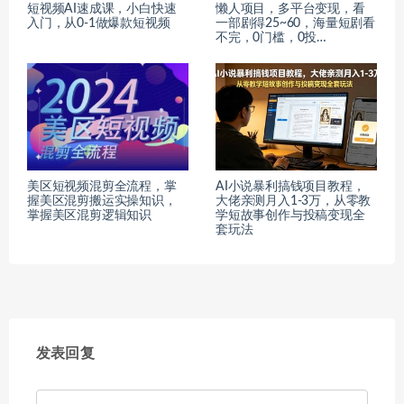
短视频AI速成课，小白快速
懒人项目，多平台变现，看
入门，从0-1做爆款短视频
一部剧得25~60，海量短剧看
不完，0门槛，0投…
美区短视频混剪全流程，​掌
AI小说暴利搞钱项目教程，
握美区混剪搬运实操知识，
大佬亲测月入1-3万，从零教
掌握美区混剪逻辑知识
学短故事创作与投稿变现全
套玩法
发表回复