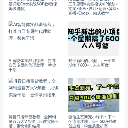
最详细Coze实战SOP教程(保
工作原理×功能模块×IP策划×
姆级讲解)
文案×绘画×设计×运营×算法×
直播×Codex一站式教学
AI智能体实战训练营，打造
知乎新出的小项目，一个星
自己专属的代理助理，替你
期搞了600+，人人可做
干活
抖音口播带货教程，全网销
微信生态新宠小绿书：下一
量百万大V亲授，只讲实操干
个流量洼地，日引500+精准
活，更快拿到结果
创业粉，粉丝质量超高